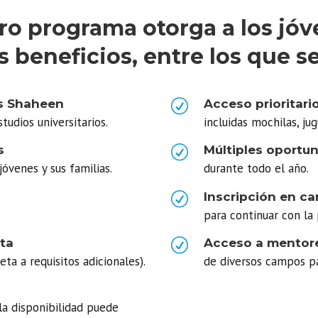
ro programa otorga a los jóve
s beneficios, entre los que s
s Shaheen
R
Acceso prioritari
tudios universitarios.
incluidas mochilas, ju
s
R
Múltiples oportu
óvenes y sus familias.
durante todo el año.
R
Inscripción en 
para continuar con la 
ta
R
Acceso a mentore
a a requisitos adicionales).
de diversos campos par
la disponibilidad puede