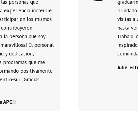
 las personas que
graduarm
a experiencia increíble.
brindado
articipar en los mismos
visitas a
 contribuyeron
hasta ve
a la persona que soy
trabajo,
 maravillosa! El personal
inspirado
o y dedicación,
comunidad
los programas que me
Julie, es
formando positivamente
entro-sur. ¡Gracias,
de APCH