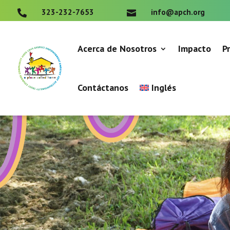
323-232-7653
info@apch.org


Acerca de Nosotros
Impacto
P
Contáctanos
Inglés