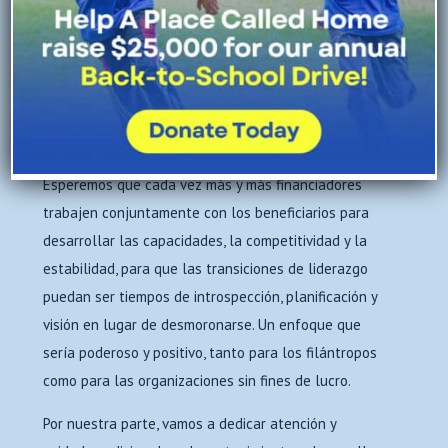
2006, titulado “
Daring to Lead
”, reveló que el 75 por
ciento de los ejecutivos sin fines de lucro planeaban
dejar sus puestos en los próximos cinco años, pero
que solo el 29 por ciento de las organizaciones
tenían planes con respeto a la sucesión. ¡El cambio
no se puede detener!
Esperemos que cada vez más y más financiadores
trabajen conjuntamente con los beneficiarios para
desarrollar las capacidades, la competitividad y la
estabilidad, para que las transiciones de liderazgo
puedan ser tiempos de introspección, planificación y
visión en lugar de desmoronarse. Un enfoque que
sería poderoso y positivo, tanto para los filántropos
como para las organizaciones sin fines de lucro.
Por nuestra parte, vamos a dedicar atención y