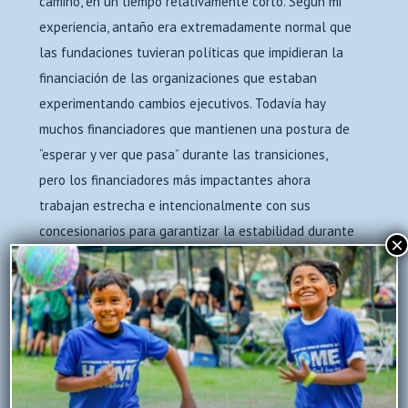
camino, en un tiempo relativamente corto. Según mi
experiencia, antaño era extremadamente normal que
las fundaciones tuvieran políticas que impidieran la
financiación de las organizaciones que estaban
experimentando cambios ejecutivos. Todavía hay
muchos financiadores que mantienen una postura de
“esperar y ver que pasa” durante las transiciones,
pero los financiadores más impactantes ahora
trabajan estrecha e intencionalmente con sus
concesionarios para garantizar la estabilidad durante
×
los tiempos de cambio, especialmente cuando las
organizaciones han demostrado ser confiables e
impactantes a lo largo de los años. Este cambio de
actitud es una evolución necesaria para asegurar la
supervivencia del sector sin fines de lucro. Un estudio
nacional de liderazgo ejecutivo sin fines de lucro en