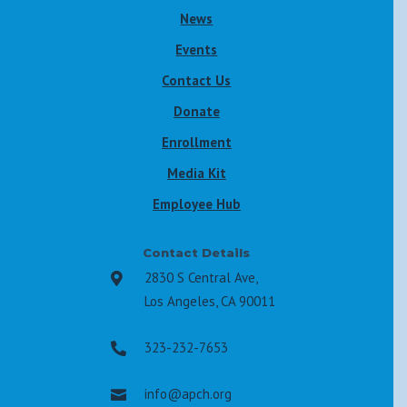
News
Events
Contact Us
Donate
Enrollment
Media Kit
Employee Hub
Contact Details
2830 S Central Ave,

Los Angeles, CA 90011
323-232-7653

info@apch.org
