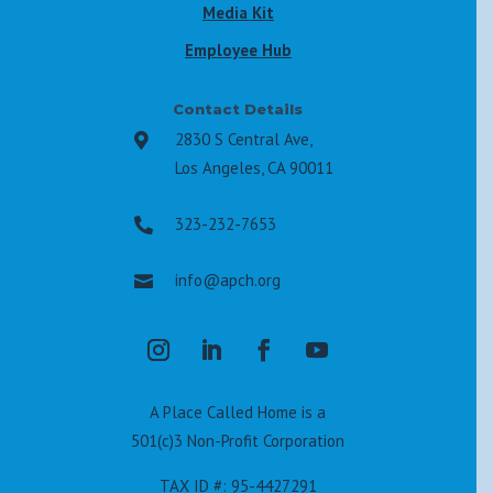
Media Kit
Employee Hub
Contact Details
2830 S Central Ave,

Los Angeles, CA 90011
323-232-7653

info@apch.org

A Place Called Home is a
501(c)3 Non-Profit Corporation
TAX ID #: 95-4427291