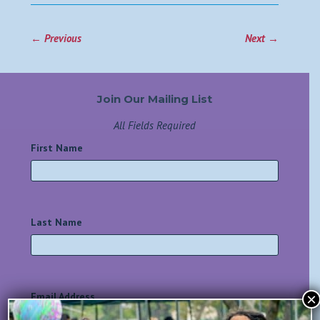
←
Previous
Next
→
Join Our Mailing List
All Fields Required
First Name
*
Last Name
*
×
Email Address
*