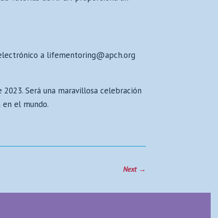
electrónico a
lifementoring@apch.org
e 2023. Será una maravillosa celebración
a en el mundo.
Next
→