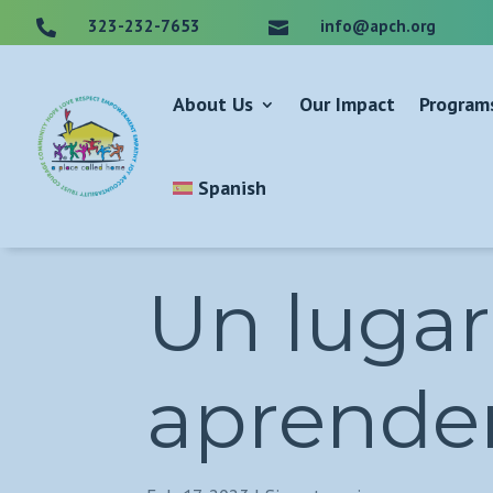
323-232-7653
info@apch.org


About Us
Our Impact
Program
Spanish
Un lugar
aprender