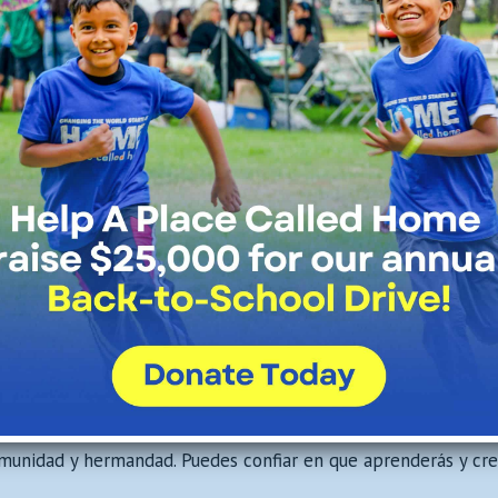
de liderazgo y, lo que es más importante, se apoyan mu
Para obtener más información sobre cada programa en pa
Instagram
para ver nuestra sección dedicada a cada uno
ía, hemos preguntado a los integrantes de nuestras cohortes 
son algunas de sus reflexiones:
 puedo intentar algo nuevo cada día».
te».
ntes bienvenida».
que te escuchen».
omunidad y hermandad. Puedes confiar en que aprenderás y cre