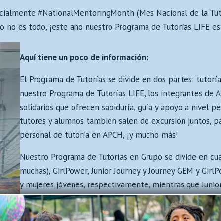
oficialmente #NationalMentoringMonth (Mes Nacional de la Tut
so no es todo, ¡este año nuestro Programa de Tutorías LIFE es
Aquí tiene un poco de información:
El Programa de Tutorías se divide en dos partes: tutoría
nuestro Programa de Tutorías LIFE, los integrantes de
solidarios que ofrecen sabiduría, guía y apoyo a nivel pe
tutores y alumnos también salen de excursión juntos, p
personal de tutoría en APCH, ¡y mucho más!
Nuestro Programa de Tutorías en Grupo se divide en c
muchas), GirlPower, Junior Journey y Journey GEM y Girl
y mujeres jóvenes, respectivamente, mientras que Junior
para nuestros chicos y hombres jóvenes. A través de to
grupo, nuestros participantes crean comunidad, desarrol