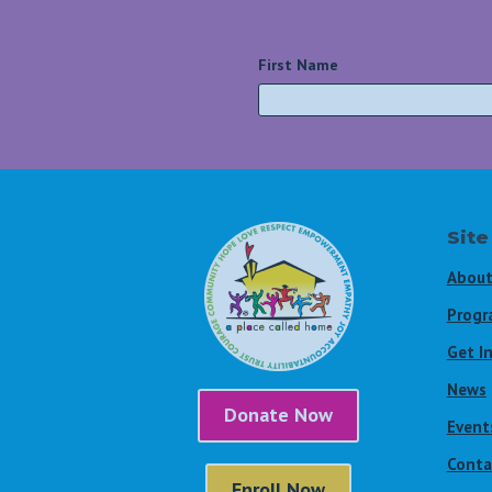
First Name
*
Site
About
Progr
Get I
News
Donate Now
Event
Conta
Enroll Now