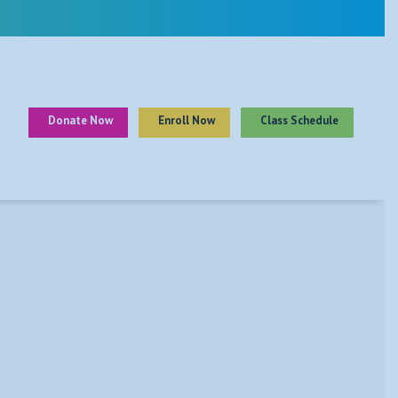
Donate Now
Enroll Now
Class Schedule