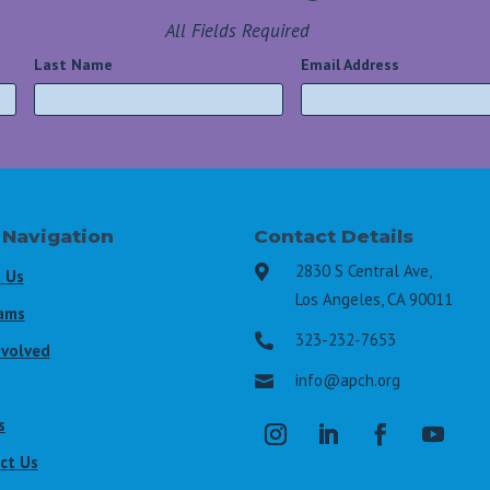
All Fields Required
Last Name
*
Email Address
*
 Navigation
Contact Details
2830 S Central Ave,

 Us
Los Angeles, CA 90011
ams
323-232-7653

nvolved
info@apch.org

s
ct Us