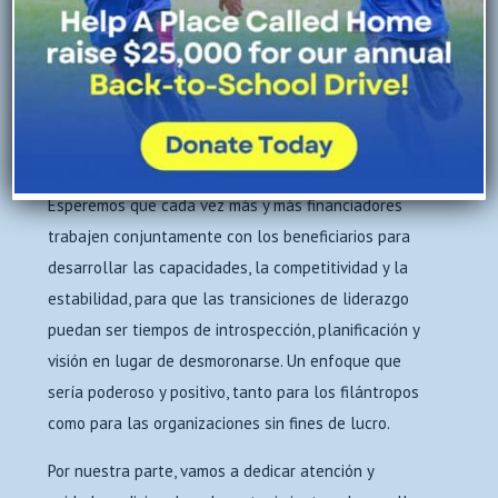
2006, titulado “
Daring to Lead
”, reveló que el 75 por
ciento de los ejecutivos sin fines de lucro planeaban
dejar sus puestos en los próximos cinco años, pero
que solo el 29 por ciento de las organizaciones
tenían planes con respeto a la sucesión. ¡El cambio
no se puede detener!
Esperemos que cada vez más y más financiadores
trabajen conjuntamente con los beneficiarios para
desarrollar las capacidades, la competitividad y la
estabilidad, para que las transiciones de liderazgo
puedan ser tiempos de introspección, planificación y
visión en lugar de desmoronarse. Un enfoque que
sería poderoso y positivo, tanto para los filántropos
como para las organizaciones sin fines de lucro.
Por nuestra parte, vamos a dedicar atención y