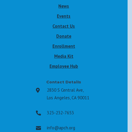
News
Events
Contact Us
Donate
Enrollment
Media Kit
Employee Hub
Contact Details
2830 S Central Ave,

Los Angeles, CA 90011
323-232-7653

info@apch.org
