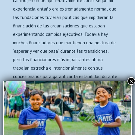
camino, en un tiempo relativamente corto. Según mi
experiencia, antaño era extremadamente normal que
las fundaciones tuvieran políticas que impidieran la
financiación de las organizaciones que estaban
experimentando cambios ejecutivos. Todavía hay
muchos financiadores que mantienen una postura de
“esperar y ver que pasa” durante las transiciones,
pero los financiadores más impactantes ahora
trabajan estrecha e intencionalmente con sus
concesionarios para garantizar la estabilidad durante
×
los tiempos de cambio, especialmente cuando las
organizaciones han demostrado ser confiables e
impactantes a lo largo de los años. Este cambio de
actitud es una evolución necesaria para asegurar la
supervivencia del sector sin fines de lucro. Un estudio
nacional de liderazgo ejecutivo sin fines de lucro en